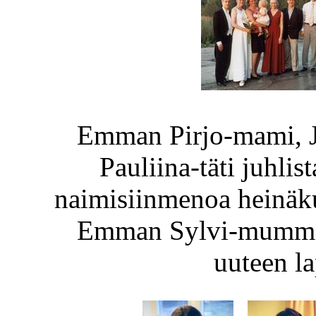
Emman Pirjo-mami, J
Pauliina-täti juhl
naimisiinmenoa heinäku
Emman Sylvi-mummo 
uuteen l