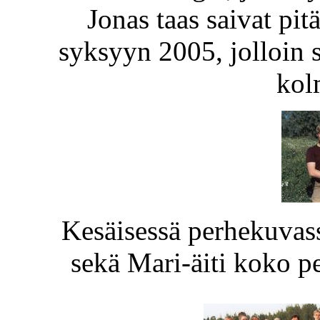
Jonas taas saivat pi
syksyyn 2005, jolloin s
kol
Kesäisessä perhekuvass
sekä Mari-äiti koko p