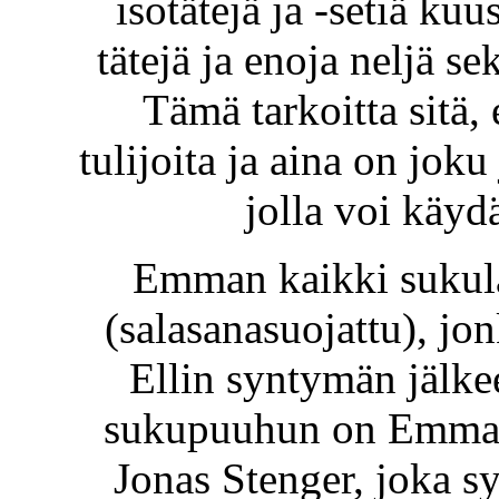
isotätejä ja -setiä kuu
tätejä ja enoja neljä sek
Tämä tarkoitta sitä, e
tulijoita ja aina on jok
jolla voi käyd
Emman kaikki sukula
(salasanasuojattu), j
Ellin syntymän jälke
sukupuuhun on Emman 
Jonas Stenger, joka s