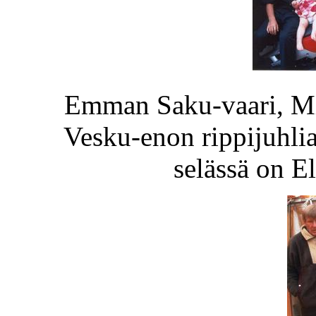
Emman Saku-vaari, Mir
Vesku-enon rippijuhli
selässä on E