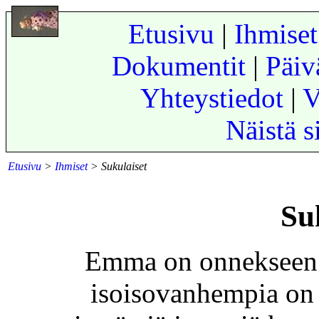
Etusivu
|
Ihmiset
Dokumentit
|
Päiv
Yhteystiedot
|
V
Näistä s
Etusivu
>
Ihmiset
> Sukulaiset
Su
Emma on onnekseen 
isoisovanhempia on 